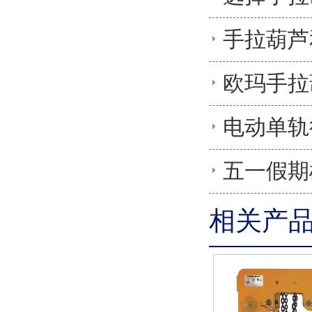
手拉葫芦
欧玛手拉
电动单轨
五一假期
相关产